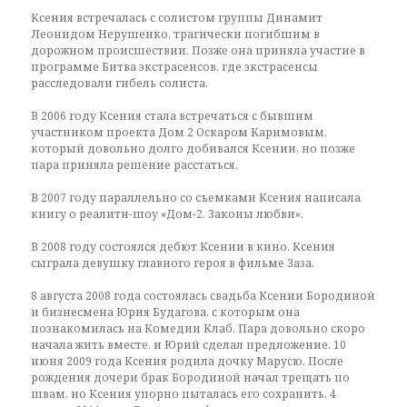
Ксения встречалась с солистом группы Динамит
Леонидом Нерушенко, трагически погибшим в
дорожном происшествии. Позже она приняла участие в
программе Битва экстрасенсов, где экстрасенсы
расследовали гибель солиста.
В 2006 году Ксения стала встречаться с бывшим
участником проекта Дом 2 Оскаром Каримовым,
который довольно долго добивался Ксении, но позже
пара приняла решение расстаться.
В 2007 году параллельно со съемками Ксения написала
книгу о реалити-шоу «Дом-2. Законы любви».
В 2008 году состоялся дебют Ксении в кино. Ксения
сыграла девушку главного героя в фильме Заза.
8 августа 2008 года состоялась свадьба Ксении Бородиной
и бизнесмена Юрия Будагова, с которым она
познакомилась на Комедии Клаб. Пара довольно скоро
начала жить вместе, и Юрий сделал предложение. 10
июня 2009 года Ксения родила дочку Марусю. После
рождения дочери брак Бородиной начал трещать по
швам, но Ксения упорно пыталась его сохранить. 4