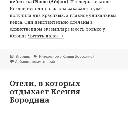
кейсы на iPhone (Айфон)
. И теперь желание
Ксюши исполнилось: она заказала и уже
получила два красивых, а главное уникальных
кейса. Они действительно сделаны в
единственном экземпляре и есть только у
Ксюши.
Читать далее
Кейс для iPhone Ксении Боро
Опубликовано
Вторник
Рубрики
Интересное о Ксении Бородиной
Добавить комментарий
к записи Кейс для iPhone Ксении Бородино
Отели, в которых
отдыхает Ксения
Бородина