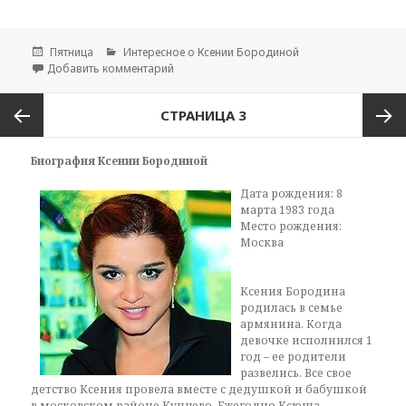
Опубликовано
Пятница
Рубрики
Интересное о Ксении Бородиной
Добавить комментарий
к записи Директор Ксении Бородиной
Навигация
СТРАНИЦА
3
по
записям
Предыдущая
След
Биография Ксении Бородиной
Дата рождения: 8
страница
стран
марта 1983 года
Место рождения:
Москва
Ксения Бородина
родилась в семье
армянина. Когда
девочке исполнился 1
год – ее родители
развелись. Все свое
детство Ксения провела вместе с дедушкой и бабушкой
в московском районе Кунцево. Ежегодно Ксюша