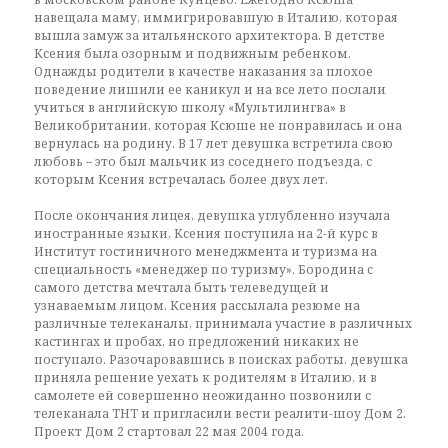
навещала маму, иммигрировавшую в Италию, которая
вышла замуж за итальянского архитектора. В детстве
Ксения была озорным и подвижным ребенком.
Однажды родители в качестве наказания за плохое
поведение лишили ее каникул и на все лето послали
учиться в английскую школу «Мультилингва» в
Великобритании, которая Ксюше не понравилась и она
вернулась на родину. В 17 лет девушка встретила свою
любовь – это был мальчик из соседнего подъезда, с
которым Ксения встречалась более двух лет.
После окончания лицея, девушка углубленно изучала
иностранные языки, Ксения поступила на 2-й курс в
Институт гостиничного менеджмента и туризма на
специальность «менеджер по туризму». Бородина с
самого детства мечтала быть телеведущей и
узнаваемым лицом. Ксения рассылала резюме на
различные телеканалы, принимала участие в различных
кастингах и пробах, но предложений никаких не
поступало. Разочаровавшись в поисках работы, девушка
приняла решение уехать к родителям в Италию, и в
самолете ей совершенно неожиданно позвонили с
телеканала ТНТ и пригласили вести реалити-шоу Дом 2.
Проект Дом 2 стартовал 22 мая 2004 года.