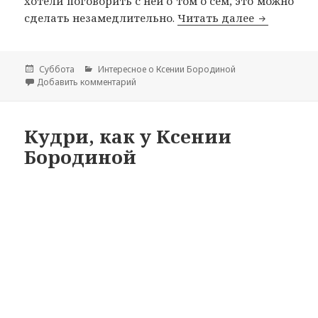
хотели поговорить с ней о том о сем, это можно
сделать незамедлительно.
Читать далее
Будильник
Опубликовано
Суббота
Рубрики
Интересное о Ксении Бородиной
Добавить комментарий
к записи Будильник с Ксенией Бородиной
Кудри, как у Ксении
Бородиной