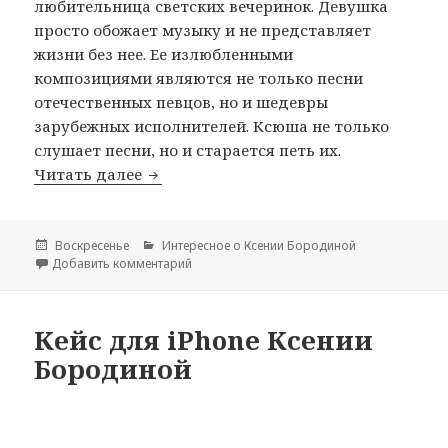
любительница светских вечеринок. Девушка
просто обожает музыку и не представляет
жизни без нее. Ее излюбленными
композициями являются не только песни
отечественных певцов, но и шедевры
зарубежных исполнителей. Ксюша не только
слушает песни, но и старается петь их.
Читать далее
Любимые песни и исполнители Ксени
Опубликовано
Воскресенье
Рубрики
Интересное о Ксении Бородиной
Добавить комментарий
к записи Любимые песни и исполнители Кс
Кейс для iPhone Ксении
Бородиной