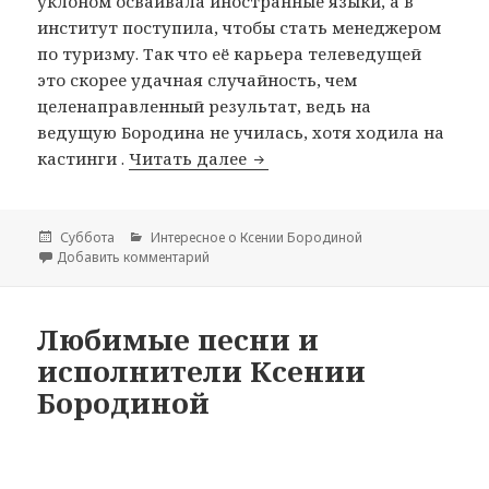
уклоном осваивала иностранные языки, а в
институт поступила, чтобы стать менеджером
по туризму. Так что её карьера телеведущей
это скорее удачная случайность, чем
целенаправленный результат, ведь на
ведущую Бородина не училась, хотя ходила на
кастинги .
Читать далее
Википедия Ксении Бороди
Опубликовано
Суббота
Рубрики
Интересное о Ксении Бородиной
Добавить комментарий
к записи Википедия Ксении Бородиной
Любимые песни и
исполнители Ксении
Бородиной