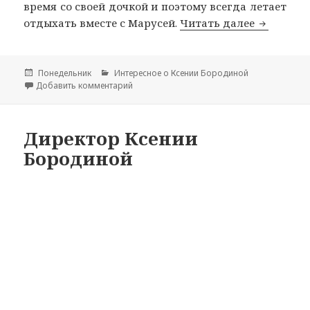
время со своей дочкой и поэтому всегда летает
отдыхать вместе с Марусей.
Читать далее
Отели, в
Опубликовано
Понедельник
Рубрики
Интересное о Ксении Бородиной
Добавить комментарий
к записи Отели, в которых отдыхает Ксени
Директор Ксении
Бородиной