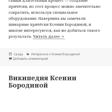
самый длительный процесс — создание
причёски, но этот процесс можно значительно
сократить, используя специальное
оборудование. Наверняка вы замечали
шикарные причёски Ксении Бородиной, и
многие интересуются, как же добиться такого
результата.
Читать далее
Кудри, как у Ксении Бор
Опубликовано
Среда
Рубрики
Интересное о Ксении Бородиной
Добавить комментарий
к записи Кудри, как у Ксении Бородиной
Википедия Ксении
Бородиной