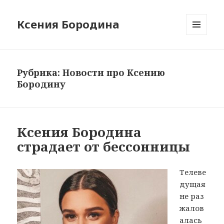
Ксения Бородина
МЕНЮ
И
ВИДЖЕТЫ
Рубрика: Новости про Ксению
Бородину
Ксения Бородина
страдает от бессонницы
Телеве
дущая
не раз
жалов
алась