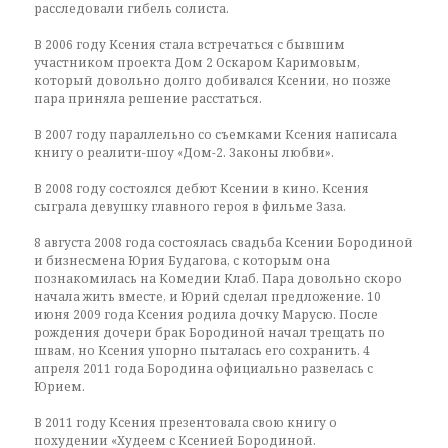
расследовали гибель солиста.
В 2006 году Ксения стала встречаться с бывшим
участником проекта Дом 2 Оскаром Каримовым,
который довольно долго добивался Ксении, но позже
пара приняла решение расстаться.
В 2007 году параллельно со съемками Ксения написала
книгу о реалити-шоу «Дом-2. Законы любви».
В 2008 году состоялся дебют Ксении в кино. Ксения
сыграла девушку главного героя в фильме Заза.
8 августа 2008 года состоялась свадьба Ксении Бородиной
и бизнесмена Юрия Будагова, с которым она
познакомилась на Комедии Клаб. Пара довольно скоро
начала жить вместе, и Юрий сделал предложение. 10
июня 2009 года Ксения родила дочку Марусю. После
рождения дочери брак Бородиной начал трещать по
швам, но Ксения упорно пыталась его сохранить. 4
апреля 2011 года Бородина официально развелась с
Юрием.
В 2011 году Ксения презентовала свою книгу о
похудении «Худеем с Ксенией Бородиной.