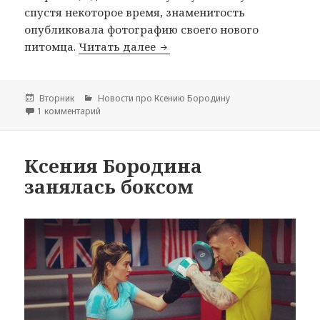
спустя некоторое время, знаменитость
опубликовала фотографию своего нового
питомца.
Читать далее
Собака Ксении Бородиной —
Опубликовано
Вторник
Рубрики
Новости про Ксению Бородину
1 комментарий
к записи Собака Ксении Бородиной — Берти
Ксения Бородина
занялась боксом