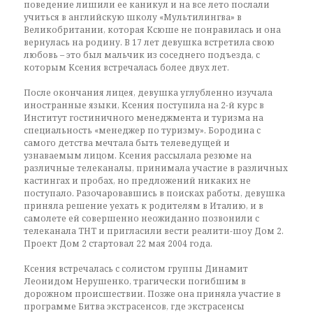
поведение лишили ее каникул и на все лето послали
учиться в английскую школу «Мультилингва» в
Великобритании, которая Ксюше не понравилась и она
вернулась на родину. В 17 лет девушка встретила свою
любовь – это был мальчик из соседнего подъезда, с
которым Ксения встречалась более двух лет.
После окончания лицея, девушка углубленно изучала
иностранные языки, Ксения поступила на 2-й курс в
Институт гостиничного менеджмента и туризма на
специальность «менеджер по туризму». Бородина с
самого детства мечтала быть телеведущей и
узнаваемым лицом. Ксения рассылала резюме на
различные телеканалы, принимала участие в различных
кастингах и пробах, но предложений никаких не
поступало. Разочаровавшись в поисках работы, девушка
приняла решение уехать к родителям в Италию, и в
самолете ей совершенно неожиданно позвонили с
телеканала ТНТ и пригласили вести реалити-шоу Дом 2.
Проект Дом 2 стартовал 22 мая 2004 года.
Ксения встречалась с солистом группы Динамит
Леонидом Нерушенко, трагически погибшим в
дорожном происшествии. Позже она приняла участие в
программе Битва экстрасенсов, где экстрасенсы