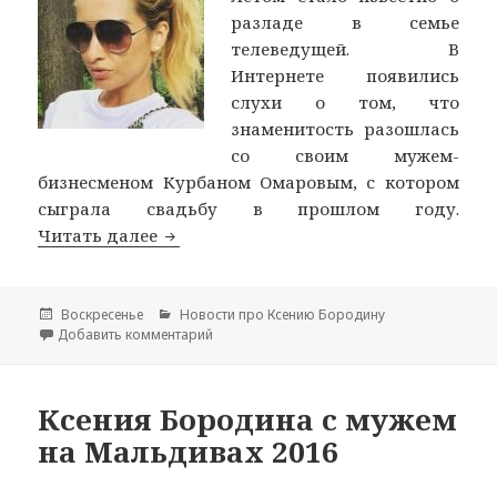
разладе в семье
телеведущей. В
Интернете появились
слухи о том, что
знаменитость разошлась
со своим мужем-
бизнесменом Курбаном Омаровым, с котором
сыграла свадьбу в прошлом году.
Читать далее
Ксения Бородина разводится с муже
Опубликовано
Воскресенье
Рубрики
Новости про Ксению Бородину
Добавить комментарий
к записи Ксения Бородина разводится с м
Ксения Бородина с мужем
на Мальдивах 2016