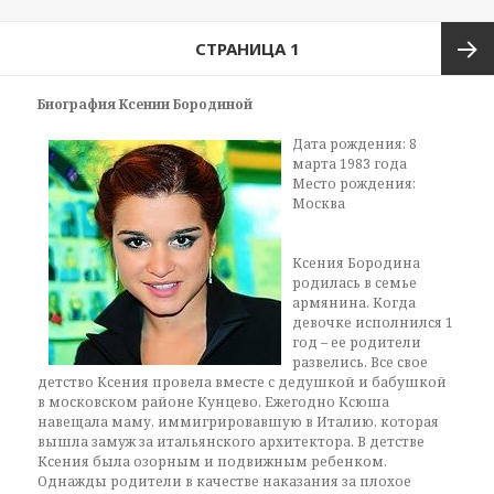
Навигация
СТРАНИЦА
1
по
записям
След
Биография Ксении Бородиной
Дата рождения: 8
стран
марта 1983 года
Место рождения:
Москва
Ксения Бородина
родилась в семье
армянина. Когда
девочке исполнился 1
год – ее родители
развелись. Все свое
детство Ксения провела вместе с дедушкой и бабушкой
в московском районе Кунцево. Ежегодно Ксюша
навещала маму, иммигрировавшую в Италию, которая
вышла замуж за итальянского архитектора. В детстве
Ксения была озорным и подвижным ребенком.
Однажды родители в качестве наказания за плохое