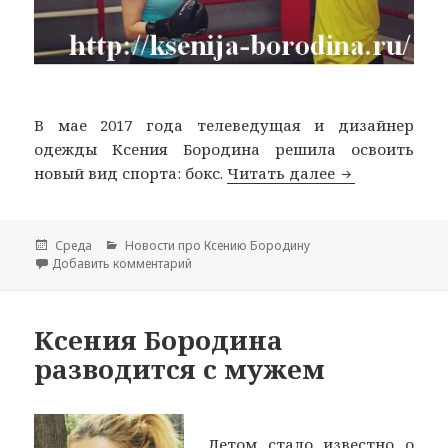
В мае 2017 года телеведущая и дизайнер
одежды Ксения Бородина решила освоить
новый вид спорта: бокс.
Читать далее
Ксения Бород
Опубликовано
Среда
Рубрики
Новости про Ксению Бородину
Добавить комментарий
к записи Ксения Бородина занялась боксо
Ксения Бородина
разводится с мужем
Летом стало известно о