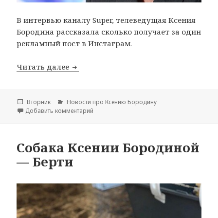
В интервью каналу Super, телеведущая Ксения
Бородина рассказала сколько получает за один
рекламный пост в Инстаграм.
Читать далее
Сколько стоит реклама у Ксении Бор
Опубликовано
Вторник
Рубрики
Новости про Ксению Бородину
Добавить комментарий
к записи Сколько стоит реклама у Ксении 
Собака Ксении Бородиной
— Берти