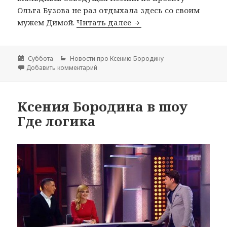
Ольга Бузова не раз отдыхала здесь со своим
мужем Димой.
Читать далее
Ксения Бородина с муж
Опубликовано
Суббота
Рубрики
Новости про Ксению Бородину
Добавить комментарий
к записи Ксения Бородина с мужем на Мал
Ксения Бородина в шоу
Где логика