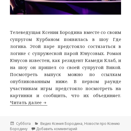
Телеведущая Ксения Бородина вместе со своим
супругом Курбаном появилась в шоу Где
логика. Этой паре предстояло состязаться в
логике с супружеской парой Юнусовых. Роман
Юнусов известен, как резидент Камеди Клаб, и
на шоу он пришел со своей супругой Викой.
Посмотреть выпуск можно по ссылкам
опубликованным ниже. В первом раунде
участникам игры предстояло посмотреть на
картинки и сообщить, что их объединяет.
Читать далее
Ксения Бородина в шоу Где логика
Опубликовано
Суббота
Рубрики
Видео Ксения Бородина
,
Новости про Ксению
Бородину
Добавить комментарий
к записи Ксения Бородина в ш