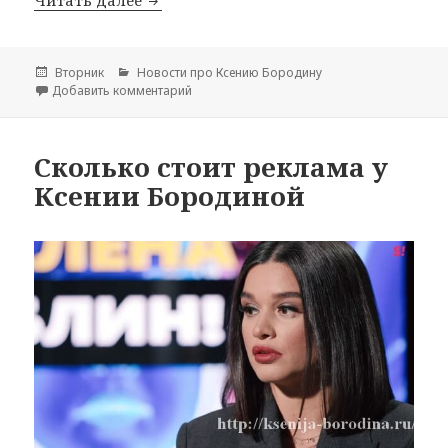
Читать далее
Ксения Бородина страдает от бессон
Опубликовано
Вторник
Рубрики
Новости про Ксению Бородину
Добавить комментарий
к записи Ксения Бородина страдает от бе
Сколько стоит реклама у
Ксении Бородиной