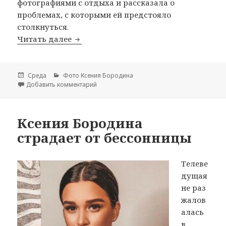
фотографиями с отдыха и рассказала о
проблемах, с которыми ей предстояло
столкнуться.
Читать далее
Ксения Бородина на Мальдивах — 202
Опубликовано
Среда
Рубрики
Фото Ксения Бородина
Добавить комментарий
к записи Ксения Бородина на Мальдивах 
Ксения Бородина
страдает от бессонницы
Телеве
дущая
не раз
жалов
алась
в