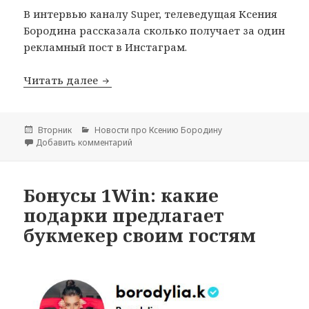
В интервью каналу Super, телеведущая Ксения
Бородина рассказала сколько получает за один
рекламный пост в Инстаграм.
Читать далее
Сколько стоит реклама у Ксении Бор
Опубликовано
Вторник
Рубрики
Новости про Ксению Бородину
Добавить комментарий
к записи Сколько стоит реклама у Ксении 
Бонусы 1Win: какие
подарки предлагает
букмекер своим гостям