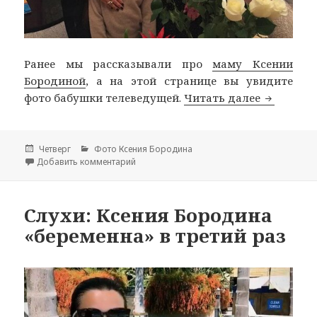
Ранее мы рассказывали про
маму Ксении
Бородиной
, а на этой странице вы увидите
фото бабушки телеведущей.
Читать далее
Бабушка 
Опубликовано
Четверг
Рубрики
Фото Ксения Бородина
Добавить комментарий
к записи Бабушка Ксении Бородиной
Слухи: Ксения Бородина
«беременна» в третий раз