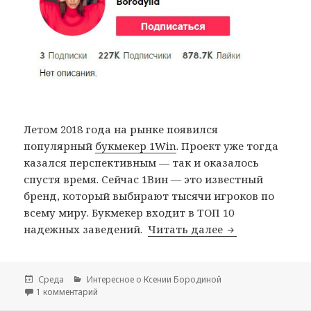
Летом 2018 года на рынке появился
популярный
букмекер 1Win
. Проект уже тогда
казался перспективным — так и оказалось
спустя время. Сейчас 1Вин — это известный
бренд, который выбирают тысячи игроков по
всему миру. Букмекер входит в ТОП 10
надежных заведений.
Читать далее
Ксения Бороди
Опубликовано
Среда
Рубрики
Интересное о Ксении Бородиной
1 комментарий
к записи Ксения Бородина в ТикТок