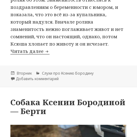
поздравлениям о беременности с юмором, и
показала, что это всё из-за купальника,
который надулся. Вначале ролика
знаменитость нежно поглаживает живот и нет
сомнений, что он настоящий, однако, потом
Ксюша хлопает по животу и он исчезает.
Читать далее
Слухи: Ксения Бородина «беременна» 
Опубликовано
Вторник
Рубрики
Слухи про Ксению Бородину
Добавить комментарий
к записи Слухи: Ксения Бородина «беремен
Собака Ксении Бородиной
— Берти