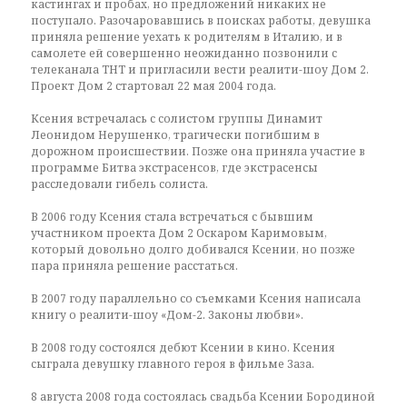
кастингах и пробах, но предложений никаких не
поступало. Разочаровавшись в поисках работы, девушка
приняла решение уехать к родителям в Италию, и в
самолете ей совершенно неожиданно позвонили с
телеканала ТНТ и пригласили вести реалити-шоу Дом 2.
Проект Дом 2 стартовал 22 мая 2004 года.
Ксения встречалась с солистом группы Динамит
Леонидом Нерушенко, трагически погибшим в
дорожном происшествии. Позже она приняла участие в
программе Битва экстрасенсов, где экстрасенсы
расследовали гибель солиста.
В 2006 году Ксения стала встречаться с бывшим
участником проекта Дом 2 Оскаром Каримовым,
который довольно долго добивался Ксении, но позже
пара приняла решение расстаться.
В 2007 году параллельно со съемками Ксения написала
книгу о реалити-шоу «Дом-2. Законы любви».
В 2008 году состоялся дебют Ксении в кино. Ксения
сыграла девушку главного героя в фильме Заза.
8 августа 2008 года состоялась свадьба Ксении Бородиной