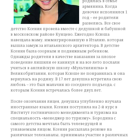
родилась в семье
армянина. Когда
девочке исполнился 1
год – ее родители
развелись. Все свое
детство Ксения провела вместе с дедушкой и бабушкой
в московском районе Кунцево. Ежегодно Ксюша
навещала маму, иммигрировавшую в Италию, которая
вышла замуж за итальянского архитектора. В детстве
Ксения была озорным и подвижным ребенком.
Однажды родители в качестве наказания за плохое
поведение лишили ее каникул и на все лето послали
учиться в английскую школу «Мультилингва» в
Великобритании, которая Ксюше не понравилась и она
вернулась на родину. В 17 лет девушка встретила свою
любовь – это был мальчик из соседнего подъезда, с
которым Ксения встречалась более двух лет.
После окончания лицея, девушка углубленно изучала
иностранные языки, Ксения поступила на 2-й курс в
Институт гостиничного менеджмента и туризма на
специальность «менеджер по туризму». Бородина с
самого детства мечтала быть телеведущей и
узнаваемым лицом. Ксения рассылала резюме на
различные телеканалы, принимала участие в различных