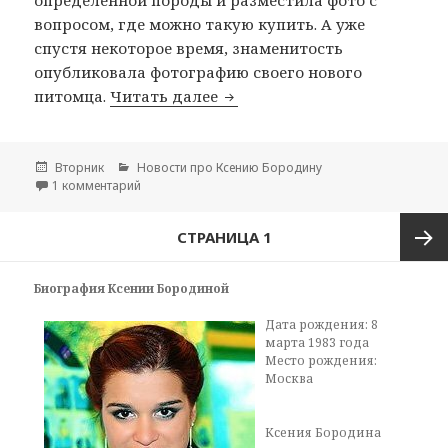
вопросом, где можно такую купить. А уже
спустя некоторое время, знаменитость
опубликовала фотографию своего нового
питомца.
Читать далее
Собака Ксении Бородиной —
Опубликовано
Вторник
Рубрики
Новости про Ксению Бородину
1 комментарий
к записи Собака Ксении Бородиной — Берти
Навигация
СТРАНИЦА
1
по
записям
След
Биография Ксении Бородиной
Дата рождения: 8
стран
марта 1983 года
Место рождения:
Москва
Ксения Бородина