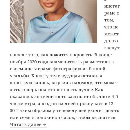
инстаг
раме о
том,
что не
может
долго
заснут
ь после того, как ложится в кровать. В конце
ноября 2020 года знаменитость разместила в
своем инстаграме фотографию из банной
усадьбы. К посту телеведущая оставила
короткую запись, выразив надежду, что может
хоть теперь она станет спать лучше. Как
оказалось знаменитость засыпает обычно к 4-5
часам утра, а в один из дней проснулась в 12-
30. Таким образом у телеведущей уходит шесть
или семь с половиной часов, чтобы выспаться.
Читать далее
Ксения Бородина страдает от бессон