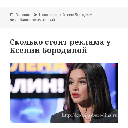
Опубликовано
Вторник
Рубрики
Новости про Ксению Бородину
Добавить комментарий
к записи Ксения Бородина страдает от бе
Сколько стоит реклама у
Ксении Бородиной