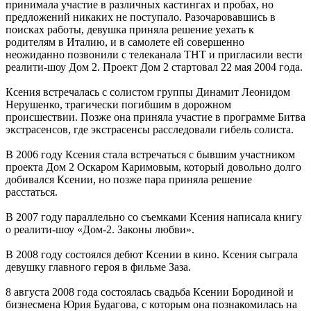
принимала участие в различных кастингах и пробах, но
предложений никаких не поступало. Разочаровавшись в
поисках работы, девушка приняла решение уехать к
родителям в Италию, и в самолете ей совершенно
неожиданно позвонили с телеканала ТНТ и пригласили вести
реалити-шоу Дом 2. Проект Дом 2 стартовал 22 мая 2004 года.
Ксения встречалась с солистом группы Динамит Леонидом
Нерушенко, трагически погибшим в дорожном
происшествии. Позже она приняла участие в программе Битва
экстрасенсов, где экстрасенсы расследовали гибель солиста.
В 2006 году Ксения стала встречаться с бывшим участником
проекта Дом 2 Оскаром Каримовым, который довольно долго
добивался Ксении, но позже пара приняла решение
расстаться.
В 2007 году параллельно со съемками Ксения написала книгу
о реалити-шоу «Дом-2. Законы любви».
В 2008 году состоялся дебют Ксении в кино. Ксения сыграла
девушку главного героя в фильме Заза.
8 августа 2008 года состоялась свадьба Ксении Бородиной и
бизнесмена Юрия Будагова, с которым она познакомилась на