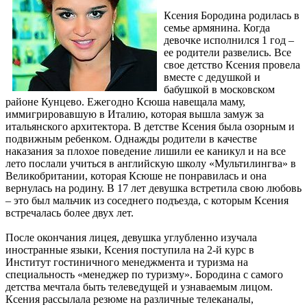
Ксения Бородина родилась в
семье армянина. Когда
девочке исполнился 1 год –
ее родители развелись. Все
свое детство Ксения провела
вместе с дедушкой и
бабушкой в московском
районе Кунцево. Ежегодно Ксюша навещала маму,
иммигрировавшую в Италию, которая вышла замуж за
итальянского архитектора. В детстве Ксения была озорным и
подвижным ребенком. Однажды родители в качестве
наказания за плохое поведение лишили ее каникул и на все
лето послали учиться в английскую школу «Мультилингва» в
Великобритании, которая Ксюше не понравилась и она
вернулась на родину. В 17 лет девушка встретила свою любовь
– это был мальчик из соседнего подъезда, с которым Ксения
встречалась более двух лет.
После окончания лицея, девушка углубленно изучала
иностранные языки, Ксения поступила на 2-й курс в
Институт гостиничного менеджмента и туризма на
специальность «менеджер по туризму». Бородина с самого
детства мечтала быть телеведущей и узнаваемым лицом.
Ксения рассылала резюме на различные телеканалы,