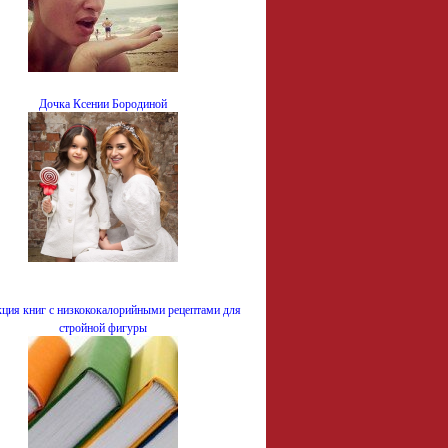
Дочка Ксении Бородиной
ция книг с низкококалорийными рецептами для
стройной фигуры