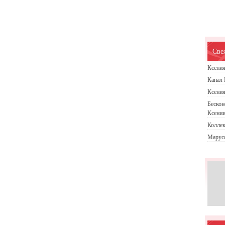
Све
Ксения
Канал
Ксения
Бескон
Ксени
Колле
Маруся