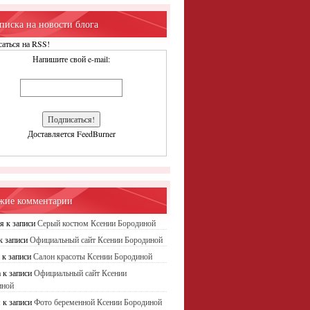
писка на новости блога
аться на RSS!
Напишите свой e-mail:
Доставляется FeedBurner
жие комментарии
ья
к записи
Серый костюм Ксении Бородиной
к записи
Официальный сайт Ксении Бородиной
а
к записи
Салон красоты Ксении Бородиной
а
к записи
Официальный сайт Ксении
иной
я
к записи
Фото беременной Ксении Бородиной