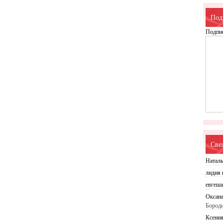
Под
Подпис
Све
Натал
лидия
евгеш
Оксан
Бород
Ксени