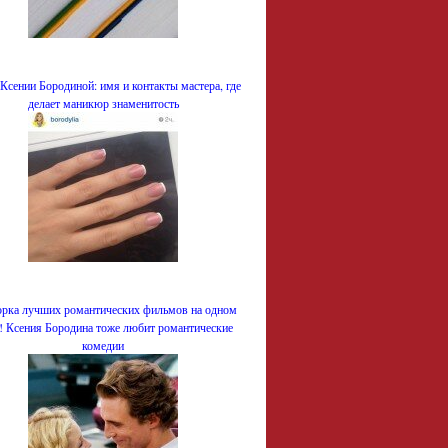
Ксении Бородиной: имя и контакты мастера, где
делает маникюр знаменитость
рка лучших романтических фильмов на одном
е! Ксения Бородина тоже любит романтические
комедии