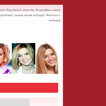
идео Бородиной, новости, биография и книга
ородиной, личная жизнь ведущей. Фан-блог о
ведущей