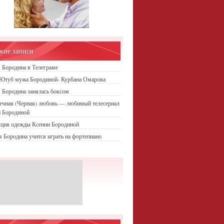
жие записи
 Бородина в Телеграме
 Ютуб мужа Бородиной- Курбана Омарова
 Бородина занялась боксом
ечная (Черная) любовь — любимый телесериал
и Бородиной
кция одежды Ксении Бородиной
 Бородина учится играть на фортепиано