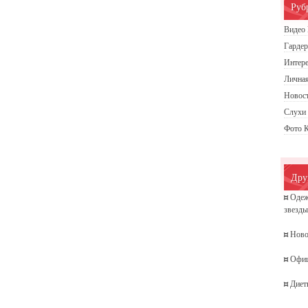
Руб
Видео 
Гардер
Интере
Личная
Новос
Слухи
Фото 
Дру
¤
Одеж
звезд
¤
Ново
¤
Офиц
¤
Диет