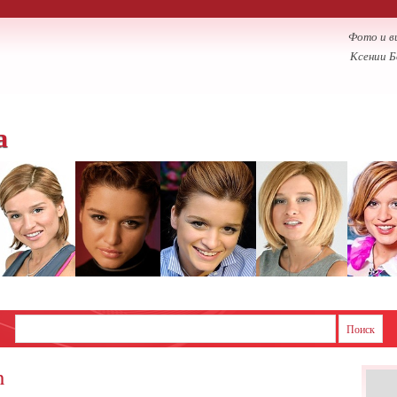
Фото и в
Ксении Б
а
n