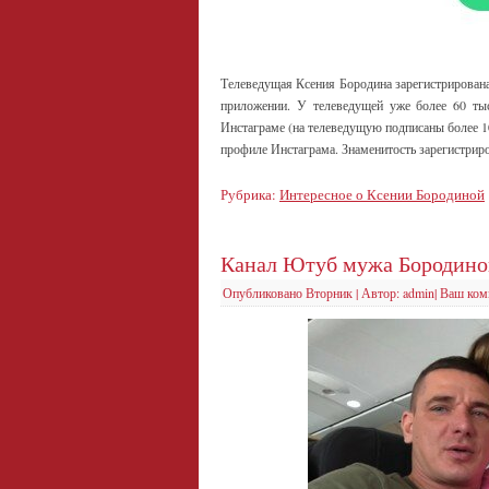
Телеведущая Ксения Бородина зарегистрирована 
приложении. У телеведущей уже более 60 тыс
Инстаграме (на телеведущую подписаны более 10
профиле Инстаграма. Знаменитость зарегистриро
Рубрика:
Интересное о Ксении Бородиной
Канал Ютуб мужа Бородино
Опубликовано
Вторник
|
Автор:
admin
|
Ваш ком