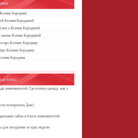
рики
Ксения Бородина
об Ксении Бородиной
сное о Ксении Бородиной
 жизнь Ксении Бородиной
ти про Ксению Бородину
 про Ксению Бородину
Ксения Бородина
зья блога
да знаменитостей. Где купить одежду, как у
ы
сти телепроекта Дом2
иальные сайты и блоги знаменитостей
ы для похудения за одну неделю