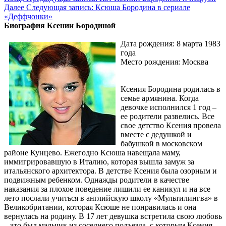
Далее
Следующая запись:
Ксюша Бородина в сериале
«Деффчонки»
Биография Ксении Бородиной
Дата рождения: 8 марта 1983
года
Место рождения: Москва
Ксения Бородина родилась в
семье армянина. Когда
девочке исполнился 1 год –
ее родители развелись. Все
свое детство Ксения провела
вместе с дедушкой и
бабушкой в московском
районе Кунцево. Ежегодно Ксюша навещала маму,
иммигрировавшую в Италию, которая вышла замуж за
итальянского архитектора. В детстве Ксения была озорным и
подвижным ребенком. Однажды родители в качестве
наказания за плохое поведение лишили ее каникул и на все
лето послали учиться в английскую школу «Мультилингва» в
Великобритании, которая Ксюше не понравилась и она
вернулась на родину. В 17 лет девушка встретила свою любовь
– это был мальчик из соседнего подъезда, с которым Ксения