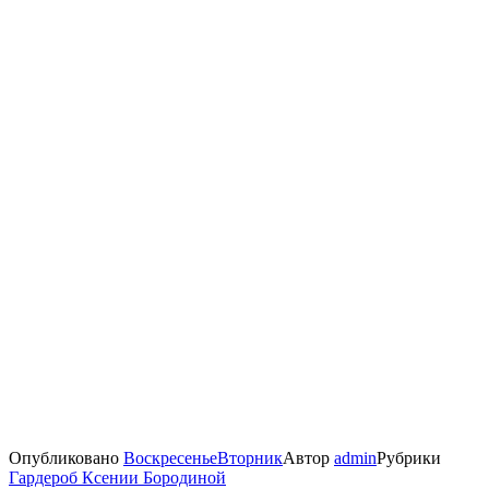
Опубликовано
Воскресенье
Вторник
Автор
admin
Рубрики
Гардероб Ксении Бородиной