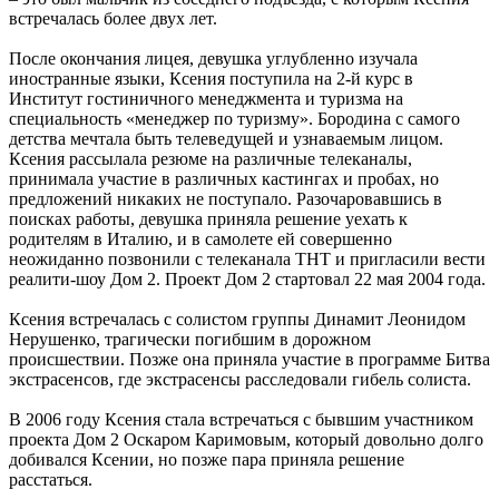
встречалась более двух лет.
После окончания лицея, девушка углубленно изучала
иностранные языки, Ксения поступила на 2-й курс в
Институт гостиничного менеджмента и туризма на
специальность «менеджер по туризму». Бородина с самого
детства мечтала быть телеведущей и узнаваемым лицом.
Ксения рассылала резюме на различные телеканалы,
принимала участие в различных кастингах и пробах, но
предложений никаких не поступало. Разочаровавшись в
поисках работы, девушка приняла решение уехать к
родителям в Италию, и в самолете ей совершенно
неожиданно позвонили с телеканала ТНТ и пригласили вести
реалити-шоу Дом 2. Проект Дом 2 стартовал 22 мая 2004 года.
Ксения встречалась с солистом группы Динамит Леонидом
Нерушенко, трагически погибшим в дорожном
происшествии. Позже она приняла участие в программе Битва
экстрасенсов, где экстрасенсы расследовали гибель солиста.
В 2006 году Ксения стала встречаться с бывшим участником
проекта Дом 2 Оскаром Каримовым, который довольно долго
добивался Ксении, но позже пара приняла решение
расстаться.