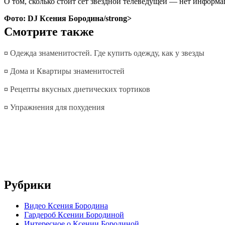
О том, сколько стоит сет звездной телеведущей — нет информа
Фото: DJ Ксения Бородина/strong>
Смотрите также
¤
Одежда знаменитостей. Где купить одежду, как у звезды
¤
Дома и Квартиры знаменитостей
¤
Рецепты вкусных диетических тортиков
¤
Упражнения для похудения
Рубрики
Видео Ксения Бородина
Гардероб Ксении Бородиной
Интересное о Ксении Бородиной