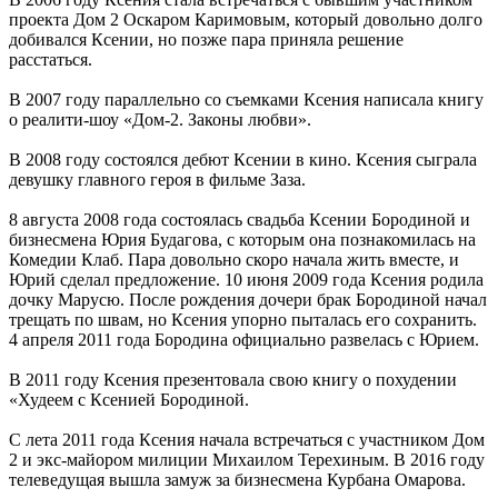
проекта Дом 2 Оскаром Каримовым, который довольно долго
добивался Ксении, но позже пара приняла решение
расстаться.
В 2007 году параллельно со съемками Ксения написала книгу
о реалити-шоу «Дом-2. Законы любви».
В 2008 году состоялся дебют Ксении в кино. Ксения сыграла
девушку главного героя в фильме Заза.
8 августа 2008 года состоялась свадьба Ксении Бородиной и
бизнесмена Юрия Будагова, с которым она познакомилась на
Комедии Клаб. Пара довольно скоро начала жить вместе, и
Юрий сделал предложение. 10 июня 2009 года Ксения родила
дочку Марусю. После рождения дочери брак Бородиной начал
трещать по швам, но Ксения упорно пыталась его сохранить.
4 апреля 2011 года Бородина официально развелась с Юрием.
В 2011 году Ксения презентовала свою книгу о похудении
«Худеем с Ксенией Бородиной.
С лета 2011 года Ксения начала встречаться с участником Дом
2 и экс-майором милиции Михаилом Терехиным. В 2016 году
телеведущая вышла замуж за бизнесмена Курбана Омарова.