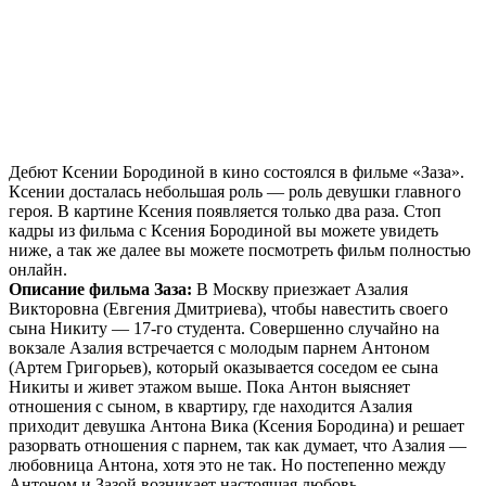
Дебют Ксении Бородиной в кино состоялся в фильме «Заза».
Ксении досталась небольшая роль — роль девушки главного
героя. В картине Ксения появляется только два раза. Стоп
кадры из фильма с Ксения Бородиной вы можете увидеть
ниже, а так же далее вы можете посмотреть фильм полностью
онлайн.
Описание фильма Заза:
В Москву приезжает Азалия
Викторовна (Евгения Дмитриева), чтобы навестить своего
сына Никиту — 17-го студента. Совершенно случайно на
вокзале Азалия встречается с молодым парнем Антоном
(Артем Григорьев), который оказывается соседом ее сына
Никиты и живет этажом выше. Пока Антон выясняет
отношения с сыном, в квартиру, где находится Азалия
приходит девушка Антона Вика (Ксения Бородина) и решает
разорвать отношения с парнем, так как думает, что Азалия —
любовница Антона, хотя это не так. Но постепенно между
Антоном и Зазой возникает настоящая любовь…