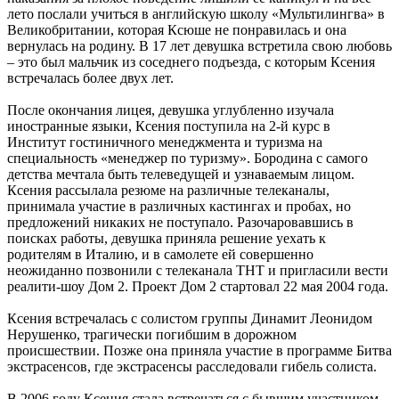
лето послали учиться в английскую школу «Мультилингва» в
Великобритании, которая Ксюше не понравилась и она
вернулась на родину. В 17 лет девушка встретила свою любовь
– это был мальчик из соседнего подъезда, с которым Ксения
встречалась более двух лет.
После окончания лицея, девушка углубленно изучала
иностранные языки, Ксения поступила на 2-й курс в
Институт гостиничного менеджмента и туризма на
специальность «менеджер по туризму». Бородина с самого
детства мечтала быть телеведущей и узнаваемым лицом.
Ксения рассылала резюме на различные телеканалы,
принимала участие в различных кастингах и пробах, но
предложений никаких не поступало. Разочаровавшись в
поисках работы, девушка приняла решение уехать к
родителям в Италию, и в самолете ей совершенно
неожиданно позвонили с телеканала ТНТ и пригласили вести
реалити-шоу Дом 2. Проект Дом 2 стартовал 22 мая 2004 года.
Ксения встречалась с солистом группы Динамит Леонидом
Нерушенко, трагически погибшим в дорожном
происшествии. Позже она приняла участие в программе Битва
экстрасенсов, где экстрасенсы расследовали гибель солиста.
В 2006 году Ксения стала встречаться с бывшим участником