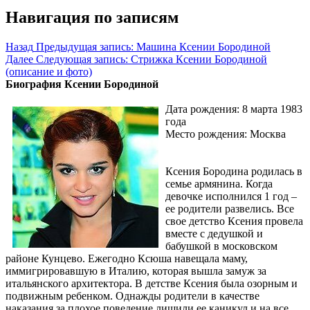
Навигация по записям
Назад
Предыдущая запись:
Машина Ксении Бородиной
Далее
Следующая запись:
Стрижка Ксении Бородиной
(описание и фото)
Биография Ксении Бородиной
Дата рождения: 8 марта 1983
года
Место рождения: Москва
Ксения Бородина родилась в
семье армянина. Когда
девочке исполнился 1 год –
ее родители развелись. Все
свое детство Ксения провела
вместе с дедушкой и
бабушкой в московском
районе Кунцево. Ежегодно Ксюша навещала маму,
иммигрировавшую в Италию, которая вышла замуж за
итальянского архитектора. В детстве Ксения была озорным и
подвижным ребенком. Однажды родители в качестве
наказания за плохое поведение лишили ее каникул и на все