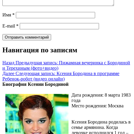
Имя
*
E-mail
*
Навигация по записям
Назад
Предыдущая запись:
Пижамная вечеринка с Бородиной
и Терехиным (фото+видео)
Далее
Следующая запись:
Ксения Бородина в программе
Ребенок-робот (видео онлайн)
Биография Ксении Бородиной
Дата рождения: 8 марта 1983
года
Место рождения: Москва
Ксения Бородина родилась в
семье армянина. Когда
девочке исполнился 1 год –