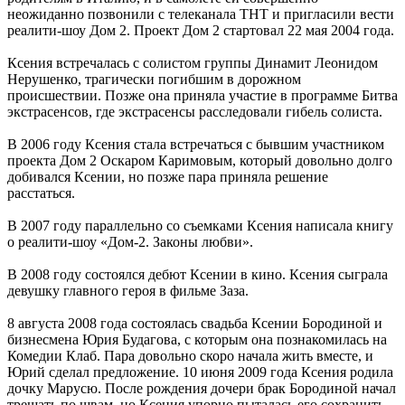
неожиданно позвонили с телеканала ТНТ и пригласили вести
реалити-шоу Дом 2. Проект Дом 2 стартовал 22 мая 2004 года.
Ксения встречалась с солистом группы Динамит Леонидом
Нерушенко, трагически погибшим в дорожном
происшествии. Позже она приняла участие в программе Битва
экстрасенсов, где экстрасенсы расследовали гибель солиста.
В 2006 году Ксения стала встречаться с бывшим участником
проекта Дом 2 Оскаром Каримовым, который довольно долго
добивался Ксении, но позже пара приняла решение
расстаться.
В 2007 году параллельно со съемками Ксения написала книгу
о реалити-шоу «Дом-2. Законы любви».
В 2008 году состоялся дебют Ксении в кино. Ксения сыграла
девушку главного героя в фильме Заза.
8 августа 2008 года состоялась свадьба Ксении Бородиной и
бизнесмена Юрия Будагова, с которым она познакомилась на
Комедии Клаб. Пара довольно скоро начала жить вместе, и
Юрий сделал предложение. 10 июня 2009 года Ксения родила
дочку Марусю. После рождения дочери брак Бородиной начал
трещать по швам, но Ксения упорно пыталась его сохранить.