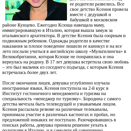
ее родители развелись. Все
свое детство Ксения провела
вместе с дедушкой и
бабушкой в московском
районе Кунцево. Ежегодно Ксюша навещала маму,
иммигрировавшую в Италию, которая вышла замуж за
итальянского архитектора. В детстве Ксения была озорным и
подвижным ребенком. Однажды родители в качестве
наказания за плохое поведение лишили ее каникул и на все
лето послали учиться в английскую школу «Мультилингва» в
Великобритании, которая Ксюше не понравилась и она
вернулась на родину. В 17 лет девушка встретила свою любовь
– это был мальчик из соседнего подъезда, с которым Ксения
встречалась более двух лет.
После окончания лицея, девушка углубленно изучала
иностранные языки, Ксения поступила на 2-й курс в
Институт гостиничного менеджмента и туризма на
специальность «менеджер по туризму». Бородина с самого
детства мечтала быть телеведущей и узнаваемым лицом.
Ксения рассылала резюме на различные телеканалы,
принимала участие в различных кастингах и пробах, но
предложений никаких не поступало. Разочаровавшись в
поисках работы, девушка приняла решение уехать к
родителям в Италию, и в самолете ей совершенно