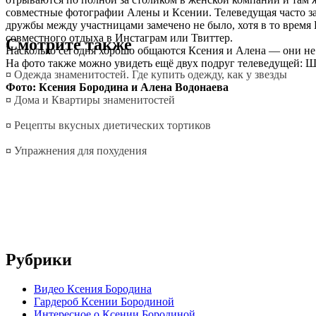
совместные фотографии Алены и Ксении. Телеведущая часто зав
дружбы между участницами замечено не было, хотя в то время 
совместного отдыха в Инстаграм или Твиттер.
Смотрите также
Насколько сегодня хорошо общаются Ксения и Алена — они не 
На фото также можно увидеть ещё двух подруг телеведущей: 
¤
Одежда знаменитостей. Где купить одежду, как у звезды
Фото: Ксения Бородина и Алена Водонаева
¤
Дома и Квартиры знаменитостей
¤
Рецепты вкусных диетических тортиков
¤
Упражнения для похудения
Рубрики
Видео Ксения Бородина
Гардероб Ксении Бородиной
Интересное о Ксении Бородиной