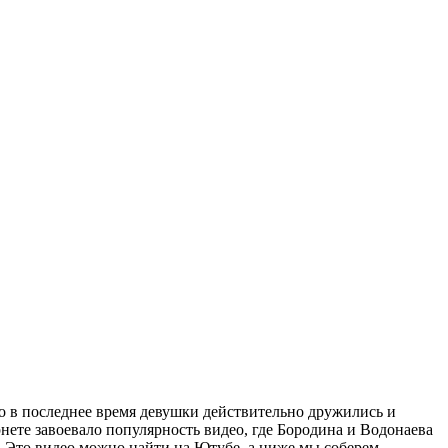
о в последнее время девушки действительно дружились и
ете завоевало популярность видео, где Бородина и Водонаева
 Это видео можно найти на Ютубе, а ниже мы соберем