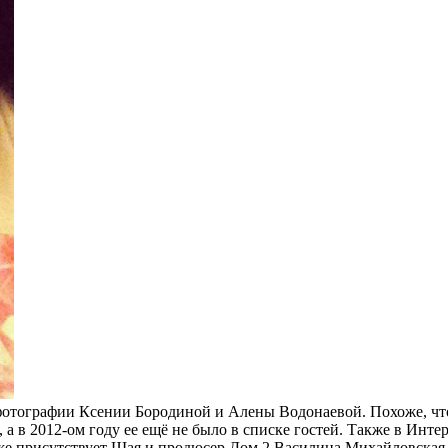
 фотографии Ксении Бородиной и Алены Водонаевой. Похоже, чт
а в 2012-ом году ее ещё не было в списке гостей.
Также в Интерн
 же присутствует Шая и продюсер Дом 2 Василина Михайловская.