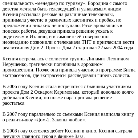
специальность «менеджер по туризму». Бородина с самого
детства мечтала быть телеведущей и узнаваемым лицом.
Ксения рассылала резюме на различные телеканалы,
принимала участие в различных кастингах и пробах, но
предложений никаких не поступало. Разочаровавшись в
поисках работы, девушка приняла решение уехать к
родителям в Италию, и в самолете ей совершенно
неожиданно позвонили с телеканала ТНТ и пригласили вести
реалити-шоу Дом 2. Проект Дом 2 стартовал 22 мая 2004 года.
Ксения встречалась с солистом группы Динамит Леонидом
Нерушенко, трагически погибшим в дорожном
происшествии. Позже она приняла участие в программе Битва
экстрасенсов, где экстрасенсы расследовали гибель солиста.
В 2006 году Ксения стала встречаться с бывшим участником
проекта Дом 2 Оскаром Каримовым, который довольно долго
добивался Ксении, но позже пара приняла решение
расстаться.
В 2007 году параллельно со съемками Ксения написала книгу
о реалити-шоу «Дом-2. Законы любви».
В 2008 году состоялся дебют Ксении в кино. Ксения сыграла
девушку главного героя в фильме Заза.