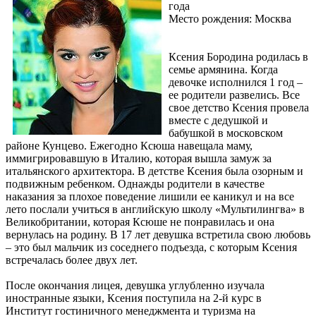
года
Место рождения: Москва
Ксения Бородина родилась в
семье армянина. Когда
девочке исполнился 1 год –
ее родители развелись. Все
свое детство Ксения провела
вместе с дедушкой и
бабушкой в московском
районе Кунцево. Ежегодно Ксюша навещала маму,
иммигрировавшую в Италию, которая вышла замуж за
итальянского архитектора. В детстве Ксения была озорным и
подвижным ребенком. Однажды родители в качестве
наказания за плохое поведение лишили ее каникул и на все
лето послали учиться в английскую школу «Мультилингва» в
Великобритании, которая Ксюше не понравилась и она
вернулась на родину. В 17 лет девушка встретила свою любовь
– это был мальчик из соседнего подъезда, с которым Ксения
встречалась более двух лет.
После окончания лицея, девушка углубленно изучала
иностранные языки, Ксения поступила на 2-й курс в
Институт гостиничного менеджмента и туризма на