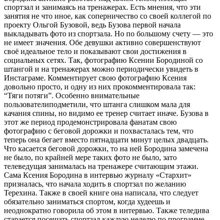
спортзал и занимаясь на тренажерах. Есть мнения, что эти
занятия не что иное, как соперничество со своей коллегой по
проекту Ольгой Бузовой, ведь Бузова первой начала
выкладывать фото из спортзала.
Но по большому счету — это
не имеет значения. Обе девушки активно совершенствуют
своё идеальное тело и показывают свои достижения в
социальных сетях. Так, фотографию Ксении Бородиной со
штангой и на тренажерах можно периодически увидеть в
Инстаграме. Комментирует свою фотографию Ксения
довольно просто, и одну из них прокомментировала так:
“Тяги потяги”. Особенно внимательные
пользователиподметили, что штанга слишком мала для
качания спины, но видимо ее тренер считает иначе. Бузова в
этот же период продемонстрировала фанатам свою
фотографию с беговой дорожки и похвасталась тем, что
теперь она бегает вместо пятнадцати минут целых двадцать.
Что касается беговой дорожки, то на ней Бородина замечена
не было, по крайней мере таких фото не было, зато
телеведущая занималась на тренажере считающим этажи.
Сама Ксения Бородина в интервью журналу «Стархит»
призналась, что начала ходить в спортзал по желанию
Терехина. Также в своей книге она написала, что следует
обязательно заниматься спортом, когда худеешь и
неоднократно говорила об этом в интервью. Также теледива
старается посещать спортзал каждую неделю по программе