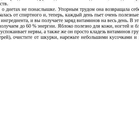
ств.
т о диетах не понаслышке.
Упорным трудом она возвращала себ
залась от спиртного и, теперь, каждый день пьет очень полезн
 ингредиента, и вы получаете заряд витаминов на весь день. В э
получаем до 60 % энергии. Яблоко полезно для кожи, ногтей и 
успокаивает нервы, а также же он просто кладезь витаминов гр
дерей), очистите от шкурки, нарежьте небольшими кусочками 