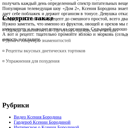
получать каждый день определенный спектр питательных веще
Популярная телеведущая шоу «Дом 2», Ксения Бородина знае
дает себе поблажек и держит организм в тонусе. Девушка отка
Смотрите также
сельдерей. Казалось бы, рецепт до смешного простой, всего два
Нужно заметить, что именно из фруктов, овощей и орехов мы 
иммунитету и выводит шлаки из организма. Сельдерей хорошо 
¤
Одежда знаменитостей. Где купить одежду, как у звезды
А вот и рецепт: тщательно промойте яблоко и морковь (сель
емкость и охладите.
¤
Дома и Квартиры знаменитостей
¤
Рецепты вкусных диетических тортиков
¤
Упражнения для похудения
Рубрики
Видео Ксения Бородина
Гардероб Ксении Бородиной
Интересное о Ксении Бородиной