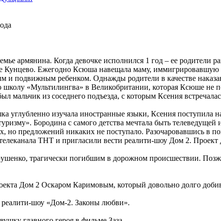
года
емье армянина. Когда девочке исполнился 1 год – ее родители ра
е Кунцево. Ежегодно Ксюша навещала маму, иммигрировавшую в 
ым и подвижным ребенком. Однажды родители в качестве наказан
 школу «Мультилингва» в Великобритании, которая Ксюше не пон
ыл мальчик из соседнего подъезда, с которым Ксения встречалась
шка углубленно изучала иностранные языки, Ксения поступила н
туризму». Бородина с самого детства мечтала быть телеведущей
х, но предложений никаких не поступало. Разочаровавшись в по
елеканала ТНТ и пригласили вести реалити-шоу Дом 2. Проект Д
ушенко, трагически погибшим в дорожном происшествии. Позже 
роекта Дом 2 Оскаром Каримовым, который довольно долго добив
о реалити-шоу «Дом-2. Законы любви».
вушку главного героя в фильме Заза.