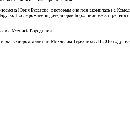
изнесмена Юрия Будагова, с которым она познакомилась на Комед
арусю. После рождения дочери брак Бородиной начал трещать по
деем с Ксенией Бородиной.
м 2 и экс-майором милиции Михаилом Терехиным. В 2016 году те