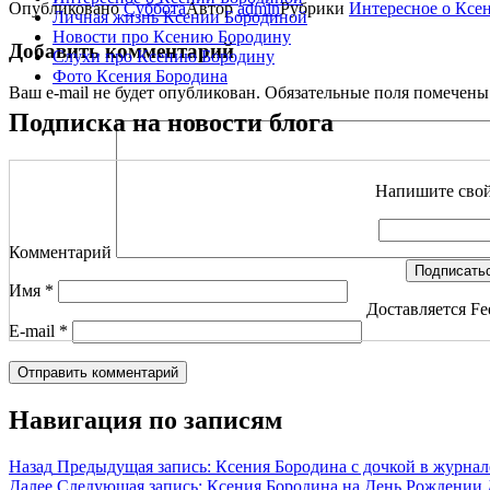
Опубликовано
Суббота
Автор
admin
Рубрики
Интересное о Ксе
Личная жизнь Ксении Бородиной
Новости про Ксению Бородину
Добавить комментарий
Слухи про Ксению Бородину
Фото Ксения Бородина
Ваш e-mail не будет опубликован.
Обязательные поля помечен
Подписка на новости блога
Напишите свой 
Комментарий
Имя
*
Доставляется Fe
E-mail
*
Навигация по записям
Назад
Предыдущая запись:
Ксения Бородина с дочкой в журнале
Далее
Следующая запись:
Ксения Бородина на День Рождении