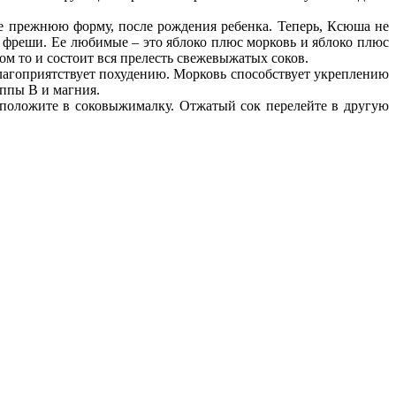
е прежнюю форму, после рождения ребенка. Теперь, Ксюша не
ые фреши. Ее любимые – это яблоко плюс морковь и яблоко плюс
том то и состоит вся прелесть свежевыжатых соков.
благоприятствует похудению. Морковь способствует укреплению
уппы В и магния.
и положите в соковыжималку. Отжатый сок перелейте в другую