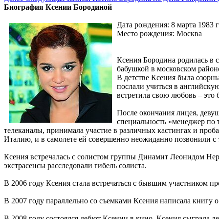
Биография Ксении Бородиной
Дата рождения: 8 марта 1983 
Место рождения: Москва
Ксения Бородина родилась в с
бабушкой в московском район
В детстве Ксения была озорн
послали учиться в английскую
встретила свою любовь – это б
После окончания лицея, деву
специальность «менеджер по 
телеканалы, принимала участие в различных кастингах и проба
Италию, и в самолете ей совершенно неожиданно позвонили с т
Ксения встречалась с солистом группы Динамит Леонидом Нер
экстрасенсы расследовали гибель солиста.
В 2006 году Ксения стала встречаться с бывшим участником п
В 2007 году параллельно со съемками Ксения написала книгу 
В 2008 году состоялся дебют Ксении в кино. Ксения сыграла де