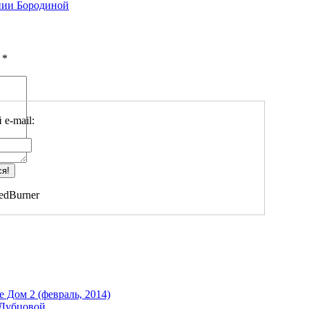
нии Бородиной
ы
*
e-mail:
edBurner
 Дом 2 (февраль, 2014)
 Дубцовой