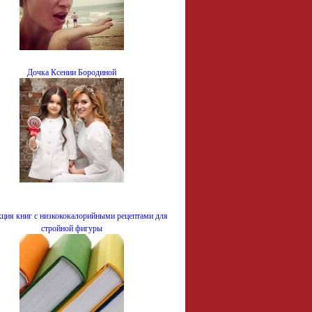
Дочка Ксении Бородиной
ция книг с низкококалорийными рецептами для
стройной фигуры