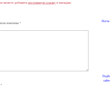
Вы можете добавить
постоянную ссылку
в закладки.
Ногти 
 поля помечены
*
Подбо
сайт
l
*