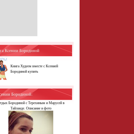
га Ксении Бородиной
Книга Худеем вместе с Ксенией
Бородиной купить
сении Бородиной:
тдых Бородиной с Терехиным и Марусей в
Тайланде. Описание и фото