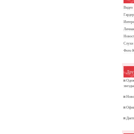
Видео 
Гардер
Интере
Личная
Новос
Слухи
Фото 
Дру
¤
Одеж
звезд
¤
Ново
¤
Офиц
¤
Диет