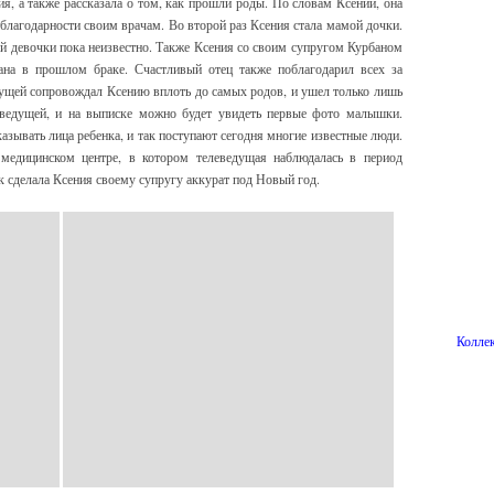
я, а также рассказала о том, как прошли роды. По словам Ксении, она
а благодарности своим врачам. Во второй раз Ксения стала мамой дочки.
ой девочки пока неизвестно. Также Ксения со своим супругом Курбаном
ана в прошлом браке. Счастливый отец также поблагодарил всех за
дущей сопровождал Ксению вплоть до самых родов, и ушел только лишь
еведущей, и на выписке можно будет увидеть первые фото малышки.
казывать лица ребенка, и так поступают сегодня многие известные люди.
медицинском центре, в котором телеведущая наблюдалась в период
к сделала Ксения своему супругу аккурат под Новый год.
Коллек