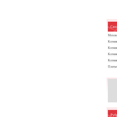
Све
Мехов
Ксения
Ксения
Ксения
Ксения
Платье
Руб