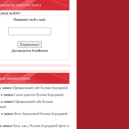
писка на новости блога
аться на RSS!
Напишите свой e-mail:
Доставляется FeedBurner
жие комментарии
к записи
Официальный сайт Ксении Бородиной
а
к записи
Салон красоты Ксении Бородиной
а
к записи
Официальный сайт Ксении
иной
я
к записи
Фото беременной Ксении Бородиной
к записи
Часы, как у Ксении Бородиной (фото и