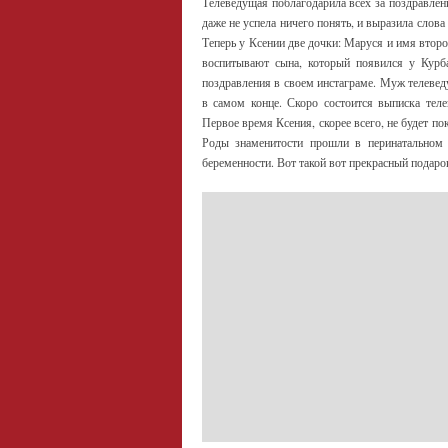
Телеведущая поблагодарила всех за поздравлени
даже не успела ничего понять, и выразила слов
Теперь у Ксении две дочки: Маруся и имя втор
воспитывают сына, который появился у Курб
поздравления в своем инстаграме. Муж телеве
в самом конце. Скоро состоится выписка тел
Первое время Ксения, скорее всего, не будет по
Роды знаменитости прошли в перинатальном 
беременности. Вот такой вот прекрасный подаро