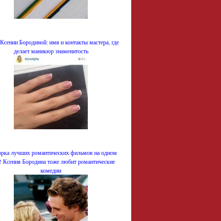
Ксении Бородиной: имя и контакты мастера, где
делает маникюр знаменитость
рка лучших романтических фильмов на одном
е! Ксения Бородина тоже любит романтические
комедии