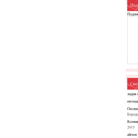
Под
Подпис
Све
лидия
евгеш
Оксан
Бород
Ксени
2015
айгюн