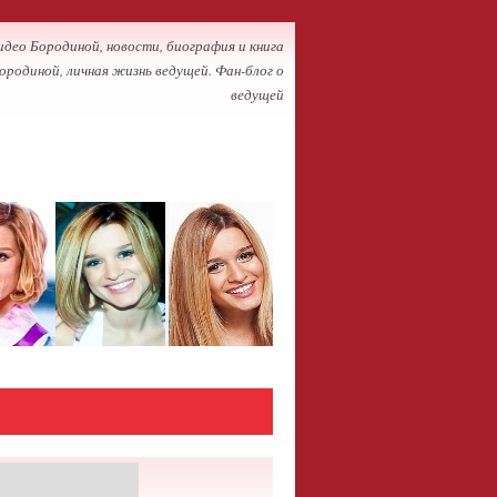
идео Бородиной, новости, биография и книга
ородиной, личная жизнь ведущей. Фан-блог о
ведущей