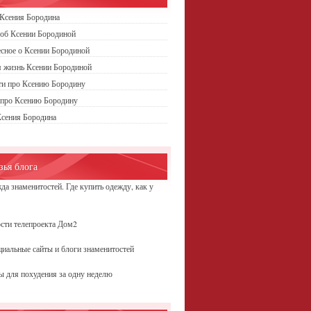
Ксения Бородина
об Ксении Бородиной
сное о Ксении Бородиной
 жизнь Ксении Бородиной
ти про Ксению Бородину
 про Ксению Бородину
Ксения Бородина
зья блога
да знаменитостей. Где купить одежду, как у
ы
сти телепроекта Дом2
иальные сайты и блоги знаменитостей
ы для похудения за одну неделю