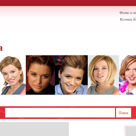
Фото и в
Ксении Б
а