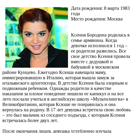
Дата рождения: 8 марта 1983
года
Место рождения: Москва
Ксения Бородина родилась в
семье армянина. Когда
девочке исполнился 1 год –
ее родители развелись. Все
свое детство Ксения провела
вместе с дедушкой и
бабушкой в московском
районе Кунцево. Ежегодно Ксюша навещала маму,
иммигрировавшую в Италию, которая вышла замуж за
итальянского архитектора. В детстве Ксения была озорным и
подвижным ребенком. Однажды родители в качестве
наказания за плохое поведение лишили ее каникул и на все
лето послали учиться в английскую школу «Мультилингва» в
Великобритании, которая Ксюше не понравилась и она
вернулась на родину. В 17 лет девушка встретила свою любовь
– это был мальчик из соседнего подъезда, с которым Ксения
встречалась более двух лет.
После окончания лицея, девушка углубленно изучала