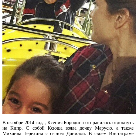
В октябре 2014 года, Ксения Бородина отправилась отдохнуть
на Кипр. С собой Ксюша взяла дочку Марусю, а также
Михаила Терехина с сыном Данилой. В своем Инстаграме