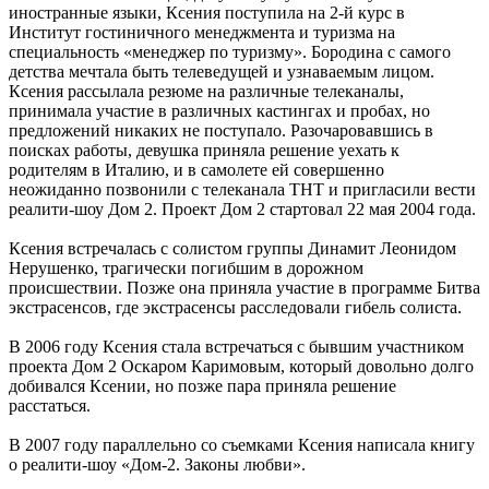
иностранные языки, Ксения поступила на 2-й курс в
Институт гостиничного менеджмента и туризма на
специальность «менеджер по туризму». Бородина с самого
детства мечтала быть телеведущей и узнаваемым лицом.
Ксения рассылала резюме на различные телеканалы,
принимала участие в различных кастингах и пробах, но
предложений никаких не поступало. Разочаровавшись в
поисках работы, девушка приняла решение уехать к
родителям в Италию, и в самолете ей совершенно
неожиданно позвонили с телеканала ТНТ и пригласили вести
реалити-шоу Дом 2. Проект Дом 2 стартовал 22 мая 2004 года.
Ксения встречалась с солистом группы Динамит Леонидом
Нерушенко, трагически погибшим в дорожном
происшествии. Позже она приняла участие в программе Битва
экстрасенсов, где экстрасенсы расследовали гибель солиста.
В 2006 году Ксения стала встречаться с бывшим участником
проекта Дом 2 Оскаром Каримовым, который довольно долго
добивался Ксении, но позже пара приняла решение
расстаться.
В 2007 году параллельно со съемками Ксения написала книгу
о реалити-шоу «Дом-2. Законы любви».