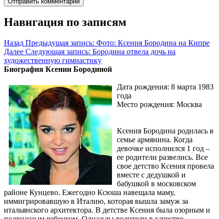
Навигация по записям
Назад
Предыдущая запись:
Фото: Ксения Бородина на Кипре
Далее
Следующая запись:
Бородина отвела дочь на
художественную гимнастику
Биография Ксении Бородиной
Дата рождения: 8 марта 1983
года
Место рождения: Москва
Ксения Бородина родилась в
семье армянина. Когда
девочке исполнился 1 год –
ее родители развелись. Все
свое детство Ксения провела
вместе с дедушкой и
бабушкой в московском
районе Кунцево. Ежегодно Ксюша навещала маму,
иммигрировавшую в Италию, которая вышла замуж за
итальянского архитектора. В детстве Ксения была озорным и
подвижным ребенком. Однажды родители в качестве