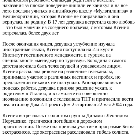
наказания за плохое поведение лишили ее каникул и на все
лето послали учиться в английскую школу «Мультилингва» в
Великобритании, которая Ксюше не понравилась и она
вернулась на родину. В 17 лет девушка встретила свою любовь
– это был мальчик из соседнего подъезда, с которым Ксения
встречалась более двух лет.
После окончания лицея, девушка углубленно изучала
иностранные языки, Ксения поступила на 2-й курс в
Институт гостиничного менеджмента и туризма на
специальность «менеджер по туризму». Бородина с самого
детства мечтала быть телеведущей и узнаваемым лицом.
Ксения рассылала резюме на различные телеканалы,
принимала участие в различных кастингах и пробах, но
предложений никаких не поступало. Разочаровавшись в
поисках работы, девушка приняла решение уехать к
родителям в Италию, и в самолете ей совершенно
неожиданно позвонили с телеканала ТНТ и пригласили вести
реалити-шоу Дом 2. Проект Дом 2 стартовал 22 мая 2004 года.
Ксения встречалась с солистом группы Динамит Леонидом
Нерушенко, трагически погибшим в дорожном
происшествии. Позже она приняла участие в программе Битва
экстрасенсов, где экстрасенсы расследовали гибель солиста.