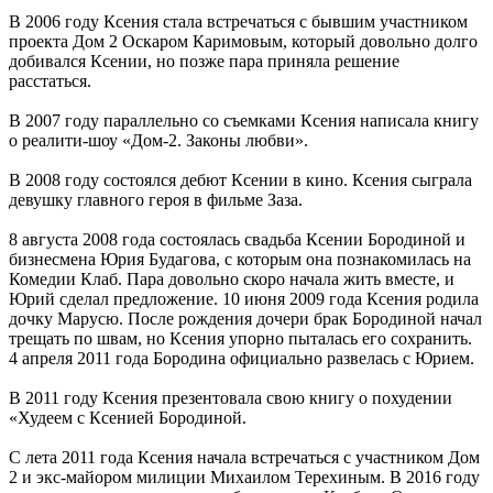
В 2006 году Ксения стала встречаться с бывшим участником
проекта Дом 2 Оскаром Каримовым, который довольно долго
добивался Ксении, но позже пара приняла решение
расстаться.
В 2007 году параллельно со съемками Ксения написала книгу
о реалити-шоу «Дом-2. Законы любви».
В 2008 году состоялся дебют Ксении в кино. Ксения сыграла
девушку главного героя в фильме Заза.
8 августа 2008 года состоялась свадьба Ксении Бородиной и
бизнесмена Юрия Будагова, с которым она познакомилась на
Комедии Клаб. Пара довольно скоро начала жить вместе, и
Юрий сделал предложение. 10 июня 2009 года Ксения родила
дочку Марусю. После рождения дочери брак Бородиной начал
трещать по швам, но Ксения упорно пыталась его сохранить.
4 апреля 2011 года Бородина официально развелась с Юрием.
В 2011 году Ксения презентовала свою книгу о похудении
«Худеем с Ксенией Бородиной.
С лета 2011 года Ксения начала встречаться с участником Дом
2 и экс-майором милиции Михаилом Терехиным. В 2016 году