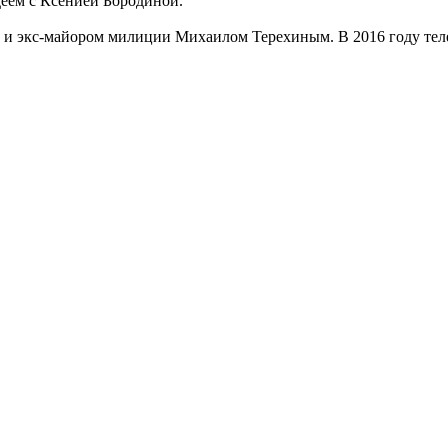
деем с Ксенией Бородиной.
м 2 и экс-майором милиции Михаилом Терехиным. В 2016 году те