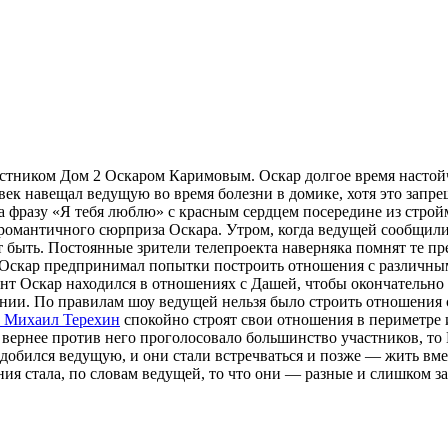
астником Дом 2 Оскаром Каримовым. Оскар долгое время настойч
ек навещал ведущую во время болезни в домике, хотя это запре
а фразу «Я тебя люблю» с красным сердцем посередине из строй
 романтичного сюрприза Оскара.
Утром, когда ведущей сообщили 
 быть. Постоянные зрители телепроекта наверняка помнят те пр
е Оскар предпринимал попытки построить отношения с различны
нт Оскар находился в отношениях с Дашей, чтобы окончательно р
нии. По правилам шоу ведущей нельзя было строить отношения с
и Михаил Терехин
спокойно строят свои отношения в периметре 
 вернее против него проголосовало большинство участников, то 
 добился ведущую, и они стали встречваться и позже — жить вме
ия стала, по словам ведущей, то что они — разные и слишком зан