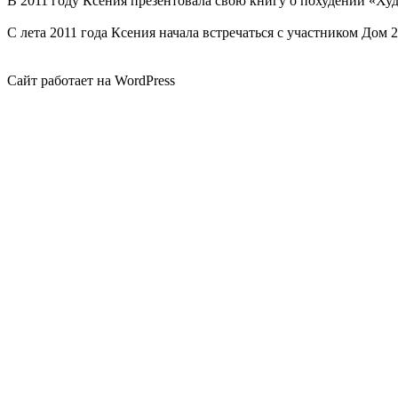
В 2011 году Ксения презентовала свою книгу о похудении «Ху
С лета 2011 года Ксения начала встречаться с участником До
Сайт работает на WordPress