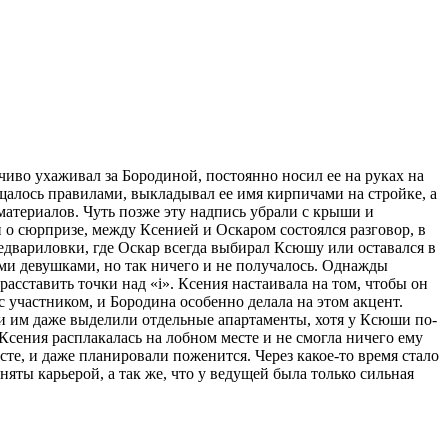
иво ухаживал за Бородиной, постоянно носил ее на руках на
щалось правилами, выкладывал ее имя кирпичами на стройке, а
материалов. Чуть позже эту надпись убрали с крыши и
о сюрпризе, между Ксенией и Оскаром состоялся разговор, в
едвариловки, где Оскар всегда выбирал Ксюшу или оставался в
ми девушками, но так ничего и не получалось. Однажды
асставить точки над «i». Ксения настаивала на том, чтобы он
 участником, и Бородина особенно делала на этом акцент.
и им даже выделили отдельные апартаменты, хотя у Ксюши по-
Ксения расплакалась на лобном месте и не смогла ничего ему
сте, и даже планировали поженится. Через какое-то время стало
яты карьерой, а так же, что у ведущей была только сильная