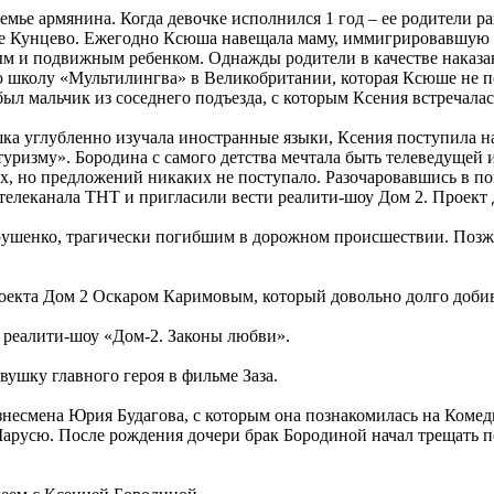
емье армянина. Когда девочке исполнился 1 год – ее родители ра
е Кунцево. Ежегодно Ксюша навещала маму, иммигрировавшую в 
ым и подвижным ребенком. Однажды родители в качестве наказан
 школу «Мультилингва» в Великобритании, которая Ксюше не пон
ыл мальчик из соседнего подъезда, с которым Ксения встречалась
шка углубленно изучала иностранные языки, Ксения поступила н
туризму». Бородина с самого детства мечтала быть телеведущей
х, но предложений никаких не поступало. Разочаровавшись в по
елеканала ТНТ и пригласили вести реалити-шоу Дом 2. Проект Д
ушенко, трагически погибшим в дорожном происшествии. Позже 
роекта Дом 2 Оскаром Каримовым, который довольно долго добив
о реалити-шоу «Дом-2. Законы любви».
вушку главного героя в фильме Заза.
изнесмена Юрия Будагова, с которым она познакомилась на Комед
арусю. После рождения дочери брак Бородиной начал трещать по