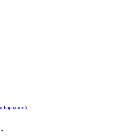
и Бородиной
ы
*