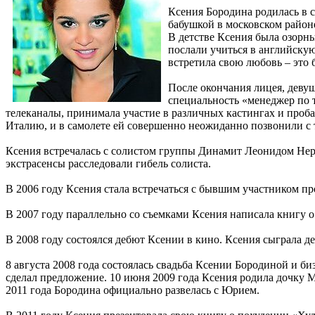
Ксения Бородина родилась в с
бабушкой в московском район
В детстве Ксения была озорн
послали учиться в английскую
встретила свою любовь – это б
После окончания лицея, деву
специальность «менеджер по 
телеканалы, принимала участие в различных кастингах и проба
Италию, и в самолете ей совершенно неожиданно позвонили с т
Ксения встречалась с солистом группы Динамит Леонидом Нер
экстрасенсы расследовали гибель солиста.
В 2006 году Ксения стала встречаться с бывшим участником п
В 2007 году параллельно со съемками Ксения написала книгу 
В 2008 году состоялся дебют Ксении в кино. Ксения сыграла де
8 августа 2008 года состоялась свадьба Ксении Бородиной и б
сделал предложение. 10 июня 2009 года Ксения родила дочку М
2011 года Бородина официально развелась с Юрием.