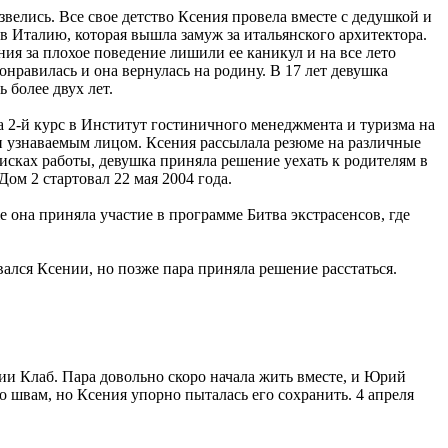
звелись. Все свое детство Ксения провела вместе с дедушкой и
Италию, которая вышла замуж за итальянского архитектора.
ия за плохое поведение лишили ее каникул и на все лето
равилась и она вернулась на родину. В 17 лет девушка
 более двух лет.
а 2-й курс в Институт гостиничного менеджмента и туризма на
 и узнаваемым лицом. Ксения рассылала резюме на различные
исках работы, девушка приняла решение уехать к родителям в
ом 2 стартовал 22 мая 2004 года.
она приняла участие в программе Битва экстрасенсов, где
ался Ксении, но позже пара приняла решение расстаться.
ии Клаб. Пара довольно скоро начала жить вместе, и Юрий
 швам, но Ксения упорно пыталась его сохранить. 4 апреля