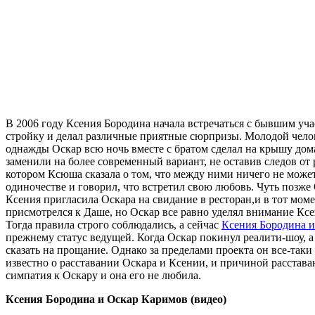
В 2006 году Ксения Бородина начала встречаться с бывшим уч
стройку и делал различные приятные сюрпризы. Молодой челов
однажды Оскар всю ночь вместе с братом сделал на крышу дом
заменили на более современный вариант, не оставив следов от
котором Ксюша сказала о том, что между ними ничего не может
одиночестве и говорил, что встретил свою любовь. Чуть позж
Ксения пригласила Оскара на свидание в ресторан,и в тот моме
присмотрелся к Даше, но Оскар все равно уделял внимание Ксе
Тогда правила строго соблюдались, а сейчас
Ксения Бородина 
прежнему статус ведущей. Когда Оскар покинул реалити-шоу, а
сказать на прощание. Однако за пределами проекта он все-таки
известно о расставании Оскара и Ксении, и причиной расставан
симпатия к Оскару и она его не любила.
Ксения Бородина и Оскар Каримов (видео)