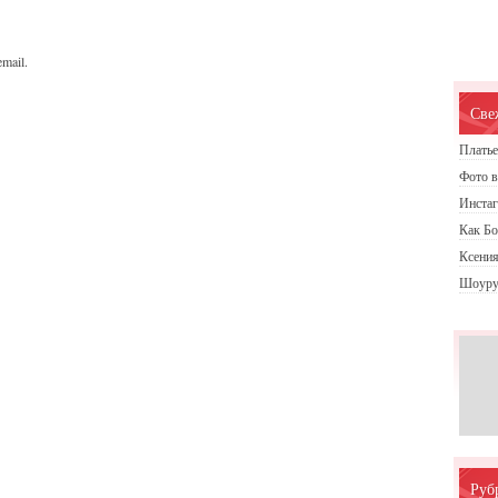
mail.
Све
Платье
Фото в
Инста
Как Бо
Ксения
Шоуру
Руб