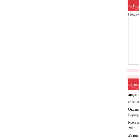
Под
Подпис
Све
лидия
евгеш
Оксан
Бород
Ксени
2015
айгюн