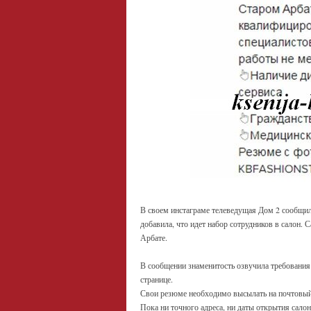
В своем инстаграме телеведущая Дом 2 сообщил
добавила, что идет набор сотрудников в салон.
Арбате.
В сообщении знаменитость озвучила требования 
странице.
Свои резюме необходимо высылать на почтовы
Пока ни точного адреса, ни даты открытия салон