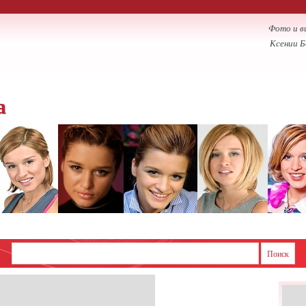
Фото и в
Ксении Б
а