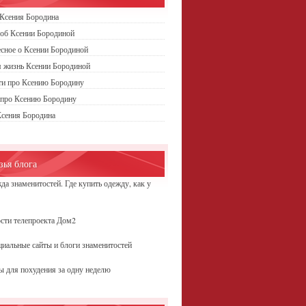
Ксения Бородина
об Ксении Бородиной
сное о Ксении Бородиной
 жизнь Ксении Бородиной
ти про Ксению Бородину
 про Ксению Бородину
Ксения Бородина
зья блога
да знаменитостей. Где купить одежду, как у
ы
сти телепроекта Дом2
иальные сайты и блоги знаменитостей
ы для похудения за одну неделю