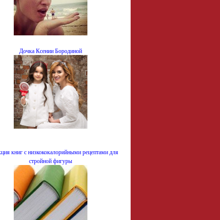
Дочка Ксении Бородиной
ция книг с низкококалорийными рецептами для
стройной фигуры