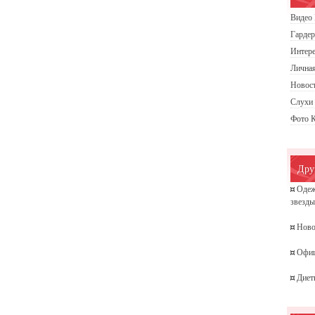
Видео 
Гардер
Интере
Личная
Новос
Слухи
Фото 
Дру
¤
Одеж
звезд
¤
Ново
¤
Офиц
¤
Диет