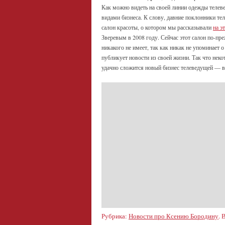
Как можно видеть на своей линии одежды телев
видами бизнеса. К слову, давние поклонники те
салон красоты, о котором мы рассказывали
на э
Зверевым в 2008 году. Сейчас этот салон по-пр
никакого не имеет, так как никак не упоминает 
публикует новости из своей жизни. Так что неко
удачно сложится новый бизнес телеведущей — 
Рубрика:
Новости про Ксению Бородину
. 