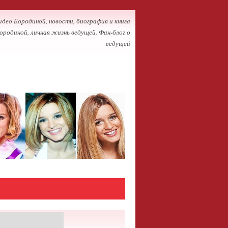
идео Бородиной, новости, биография и книга
ородиной, личная жизнь ведущей. Фан-блог о
ведущей