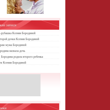
жие записи
-рубашка Ксении Бородиной
торой дочки Ксении Бородиной
грам мужа Бородиной
родина назвала дочь
 Бородина родила второго ребенка
м Ксении Бородиной
рики