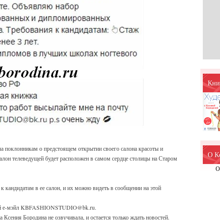
Кни
а поклонникам о предстоящем открытии своего салона красоты и
О К
 Салон телеведущей будет расположен в самом сердце столицы на Старом
О
к кандидатам в ее салон, и их можно видеть в сообщении на этой
й е-мэйл
KBFASHIONSTUDIO@bk.ru
.
а Ксения Бородина не озвучивала, и остается только ждать новостей.