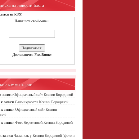
писка на новости блога
аться на RSS!
Напишите свой e-mail:
Доставляется FeedBurner
жие комментарии
к записи
Официальный сайт Ксении Бородиной
а
к записи
Салон красоты Ксении Бородиной
а
к записи
Официальный сайт Ксении
иной
я
к записи
Фото беременной Ксении Бородиной
к записи
Часы, как у Ксении Бородиной (фото и