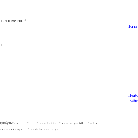
 поля помечены
*
Ногти 
l
*
Подбо
сайт
атрибуты:
<a href="" title=""> <abbr title=""> <acronym title=""> <b>
> <em> <i> <q cite=""> <strike> <strong>