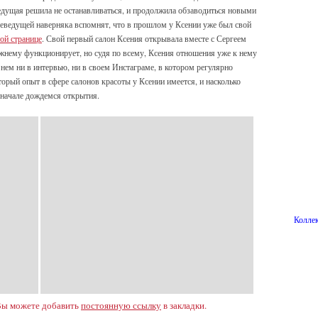
едущая решила не останавливаться, и продолжила обзаводиться новыми
леведущей наверняка вспомнят, что в прошлом у Ксении уже был свой
той странице
. Свой первый салон Ксения открывала вместе с Сергеем
ежнему функционирует, но судя по всему, Ксения отношения уже к нему
о нем ни в интервью, ни в своем Инстаграме, в котором регулярно
торый опыт в сфере салонов красоты у Ксении имеется, и насколько
вначале дождемся открытия.
Коллек
Вы можете добавить
постоянную ссылку
в закладки.