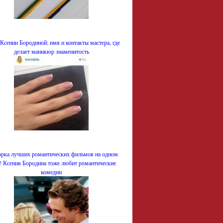
Ксении Бородиной: имя и контакты мастера, где
делает маникюр знаменитость
рка лучших романтических фильмов на одном
е! Ксения Бородина тоже любит романтические
комедии