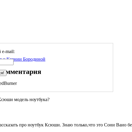
e-mail:
е о Ксении Бородиной
 комментария
edBurner
 Ксюши модель ноутбука?
 рассказать про ноутбук Ксюши. Знаю только,что это Сони Ваио 