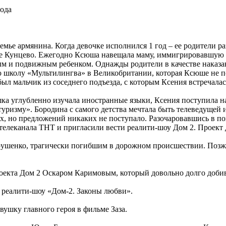
года
емье армянина. Когда девочке исполнился 1 год – ее родители ра
е Кунцево. Ежегодно Ксюша навещала маму, иммигрировавшую в 
ым и подвижным ребенком. Однажды родители в качестве наказан
 школу «Мультилингва» в Великобритании, которая Ксюше не пон
ыл мальчик из соседнего подъезда, с которым Ксения встречалась
шка углубленно изучала иностранные языки, Ксения поступила н
туризму». Бородина с самого детства мечтала быть телеведущей
х, но предложений никаких не поступало. Разочаровавшись в по
елеканала ТНТ и пригласили вести реалити-шоу Дом 2. Проект Д
ушенко, трагически погибшим в дорожном происшествии. Позже 
роекта Дом 2 Оскаром Каримовым, который довольно долго добив
о реалити-шоу «Дом-2. Законы любви».
вушку главного героя в фильме Заза.