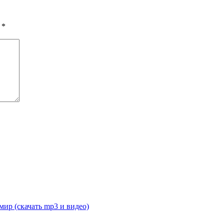
ы
*
ир (скачать mp3 и видео)