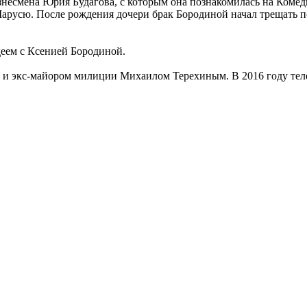
изнесмена Юрия Будагова, с которым она познакомилась на Комед
арусю. После рождения дочери брак Бородиной начал трещать по
деем с Ксенией Бородиной.
м 2 и экс-майором милиции Михаилом Терехиным. В 2016 году те