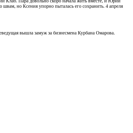
ии Клаб. Пара довольно скоро начала жить вместе, и Юрий
 швам, но Ксения упорно пыталась его сохранить. 4 апреля
леведущая вышла замуж за бизнесмена Курбана Омарова.